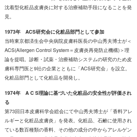
沈着型化粧品皮膚炎に対する治療補助手段になることを発
見。
1973年 ACS研究会に化粧品部門として参加
当時東京都済生会中央病院皮膚科医長の中山秀夫博士が＜
ACS(Allergen Control System＝皮膚炎再発防止機構)＞理
論を提唱。診断・試薬・治療補助システムの研究のため皮
膚科専門医と9社の企業とともに「ACS研究会」を設立。
化粧品部門として化粧品を開発し。
1974年 A C S理論に基づいた化粧品の安全性が評価され
る
第73回日本皮膚科学会総会にて中山秀夫博士が「香料アレ
ルギーと化粧品皮膚炎」を発表。化粧品、石鹸に使用され
ている数百種類の香料、その他の成分の中からアレルゲン