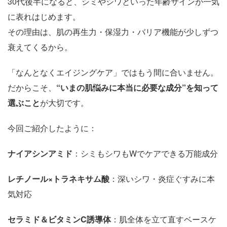
30代後半になると、シミやシワといった年齢サインが一気
に表れはじめます。
その理由は、肌の再生力・保湿力・バリア機能が少しずつ
衰えてくるから。
「なんとなくエイジングケア」ではもう間に合いません。
だからこそ、
“
いまの肌悩みに本当に必要な成分”を知って
選ぶこと
が大切です。
今回ご紹介したように：
ナイアシンアミド
：シミもシワもWでケアできる万能成分
レチノール×トラネキサム酸
：深いシワ・炎症ぐすみに本
気対応
セラミド＆ビタミンC誘導体
：肌全体を立て直すベースケ