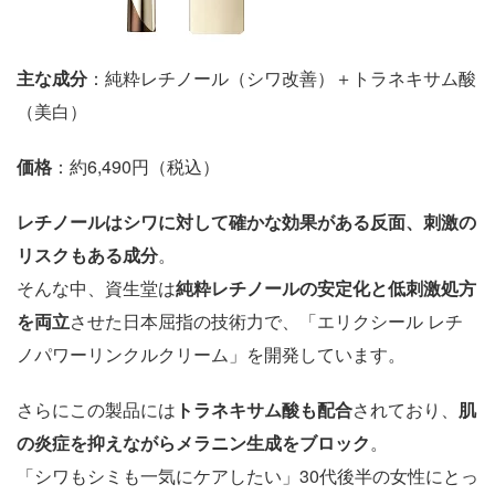
主な成分
：純粋レチノール（シワ改善）＋トラネキサム酸
（美白）
価格
：約6,490円（税込）
レチノールはシワに対して確かな効果がある反面、刺激の
リスクもある成分
。
そんな中、資生堂は
純粋レチノールの安定化と低刺激処方
を両立
させた日本屈指の技術力で、「エリクシール レチ
ノパワーリンクルクリーム」を開発しています。
さらにこの製品には
トラネキサム酸も配合
されており、
肌
の炎症を抑えながらメラニン生成をブロック
。
「シワもシミも一気にケアしたい」30代後半の女性にとっ