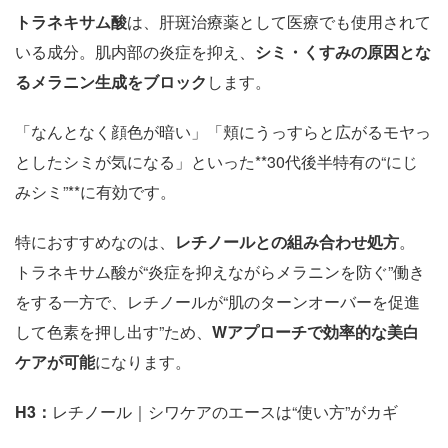
トラネキサム酸
は、肝斑治療薬として医療でも使用されて
いる成分。肌内部の炎症を抑え、
シミ・くすみの原因とな
るメラニン生成をブロック
します。
「なんとなく顔色が暗い」「頬にうっすらと広がるモヤっ
としたシミが気になる」といった**30代後半特有の“にじ
みシミ”**に有効です。
特におすすめなのは、
レチノールとの組み合わせ処方
。
トラネキサム酸が“炎症を抑えながらメラニンを防ぐ”働き
をする一方で、レチノールが“肌のターンオーバーを促進
して色素を押し出す”ため、
W
アプローチで効率的な美白
ケアが可能
になります。
H3
：
レチノール｜シワケアのエースは“使い方”がカギ