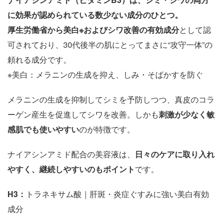
に効果が認められている数少ない成分のひとつ。
厚生労働省から美白※およびシワ改善の有効成分
として認
可されており、30代後半の肌にとってまさに“攻守一体”の
頼れる成分です。
※美白：メラニンの生成を抑え、しみ・そばかすを防ぐ
メラニンの生成を抑制してシミを予防しつつ、真皮のコラ
ーゲン産生を促進してシワを改善。しかも
刺激が少なく敏
感肌でも使いやすい
のが特徴です。
ナイアシンアミド配合の美容液は、
日々のケアに取り入れ
やすく、継続しやすいのもポイント
です。
H3
：
トラネキサム酸｜肝斑・炎症ぐすみに強い美白有効
成分